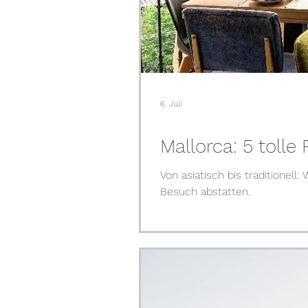
6. Juli
Mallorca: 5 toll
Von asiatisch bis traditionell
Besuch abstatten.