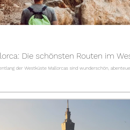
orca: Die schönsten Routen im Wes
entlang der Westküste Mallorcas sind wunderschön, abenteue