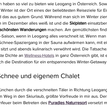
 haben so viel zu bieten wie Leogang in Österreich. Sow
inter ist der Ort eines der beliebtesten Reiseziele für E
d das aus gutem Grund. Während man sich im Winter ziem
n im Dezember alles weiß ist und die 
Skipisten
 einsatzber
schönsten Wanderungen
 machen. Am gemütlichsten finde
er-Saison, wenn in Leogang alles verschneit ist. Wenn ma
Schnee-Spaziergang in der Sauna aufwärmen kann, mit e
itzt und abends kulinarisch verwöhnt wird. Die Tatsache,
te Dichte an 
Wellness-Hotels
 in ganz Österreich gibt, ist 
ich die Destination für ein entspannendes Winter-Getaway 
Schnee und eigenem Chalet
nchen durch die verschneiten Täler in Richtung Leogang 
 Weg in den Skiurlaub, größte Vorfreude in mir aus. Der
nfeuer beim Betreten des 
Puradies Naturresort
 versetzt m