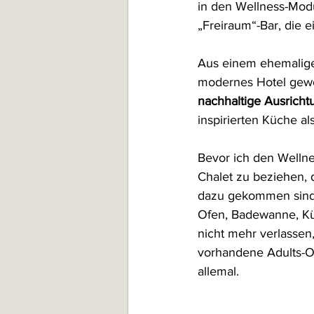
in den Wellness-Modu
„Freiraum“-Bar, die 
Aus einem ehemalige
modernes Hotel gewo
nachhaltige Ausricht
inspirierten Küche al
Bevor ich den Welln
Chalet zu beziehen, d
dazu gekommen sind 
Ofen, Badewanne, Kü
nicht mehr verlassen
vorhandene Adults-On
allemal. 