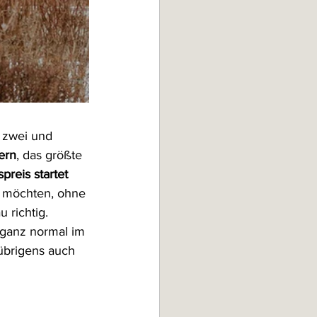
 zwei und 
ern
, das größte 
reis startet 
en möchten, ohne 
 richtig. 
 ganz normal im 
übrigens auch 