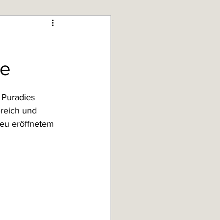
he
 Puradies 
reich und 
neu eröffnetem 