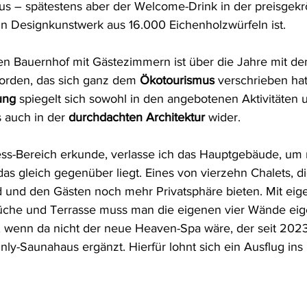
s – spätestens aber der Welcome-Drink in der preisgekr
ein Designkunstwerk aus 16.000 Eichenholzwürfeln ist.
n Bauernhof mit Gästezimmern ist über die Jahre mit de
rden, das sich ganz dem 
Ökotourismus
 verschrieben hat
ung
 spiegelt sich sowohl in den angebotenen Aktivitäten 
s auch in der 
durchdachten Architektur
 wider.
ess-Bereich erkunde, verlasse ich das Hauptgebäude, um
as gleich gegenüber liegt. Eines von vierzehn Chalets, di
und den Gästen noch mehr Privatsphäre bieten. Mit eige
che und Terrasse muss man die eigenen vier Wände eige
, wenn da nicht der neue Heaven-Spa wäre, der seit 2023
ly-Saunahaus ergänzt. Hierfür lohnt sich ein Ausflug in