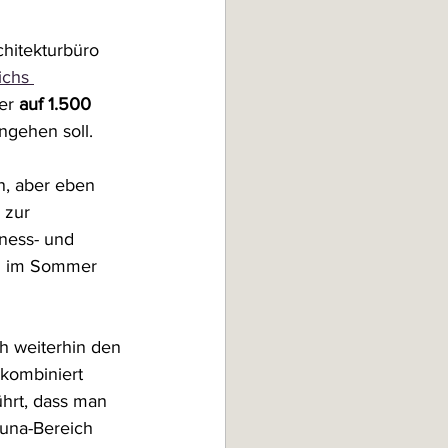
hitekturbüro 
ichs 
er 
auf 1.500 
ngehen soll. 
n, aber eben 
 zur 
lness- und 
ch im Sommer 
ch weiterhin den 
kombiniert 
ührt, dass man 
una-Bereich 