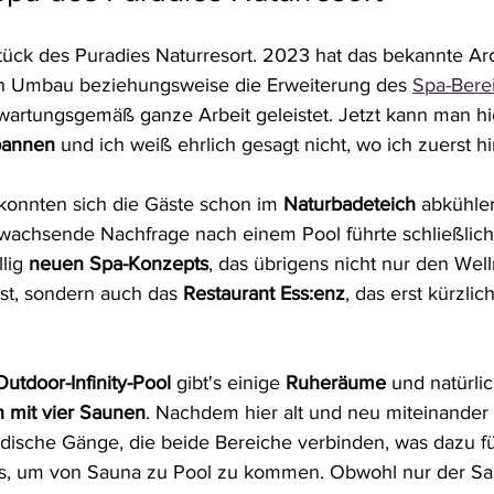
ck des Puradies Naturresort. 2023 hat das bekannte Arc
n Umbau beziehungsweise die Erweiterung des 
Spa-Bere
rtungsgemäß ganze Arbeit geleistet. Jetzt kann man hi
pannen
 und ich weiß ehrlich gesagt nicht, wo ich zuerst hi
konnten sich die Gäste schon im 
Naturbadeteich
 abkühle
wachsende Nachfrage nach einem Pool führte schließlich
lig 
neuen Spa-Konzepts
, das übrigens nicht nur den Wel
st, sondern auch das 
Restaurant Ess:enz
, das erst kürzli
Outdoor-Infinity-Pool
 gibt's einige 
Ruheräume
 und natürli
 mit vier Saunen
. Nachdem hier alt und neu miteinander 
irdische Gänge, die beide Bereiche verbinden, was dazu f
ss, um von Sauna zu Pool zu kommen. Obwohl nur der Sa