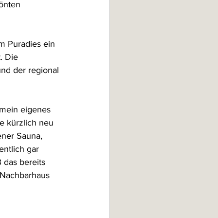
önten 
m Puradies ein 
. Die 
und der regional 
 mein eigenes 
e kürzlich neu 
ner Sauna, 
ntlich gar 
 das bereits 
s Nachbarhaus 