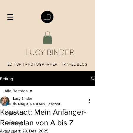
LUCY BINDER
EDITOR | PHOTOGRAPHER | TRAVEL BLOG
Beitrag
Alle Beiträge
Lucy Binder
Alle Beiträge
10. Nov. 2024
11 Min. Lesezeit
Kapstadt: Mein Anfänger-
LIFESTYLE
Reiseplan von A bis Z
INTERIOR
Aktualisiert:
29. Dez. 2025