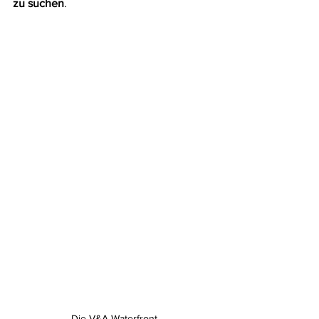
zu suchen
.
Die V&A-Waterfront