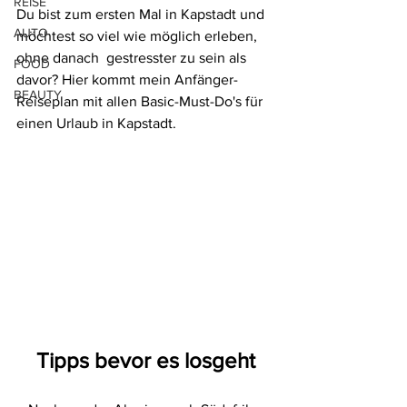
REISE
Du bist zum ersten Mal in Kapstadt und 
AUTO
möchtest so viel wie möglich erleben, 
ohne danach  gestresster zu sein als 
FOOD
davor? Hier kommt mein Anfänger-
BEAUTY
Reiseplan mit allen Basic-Must-Do's für 
einen Urlaub in Kapstadt. 
Tipps bevor es losgeht